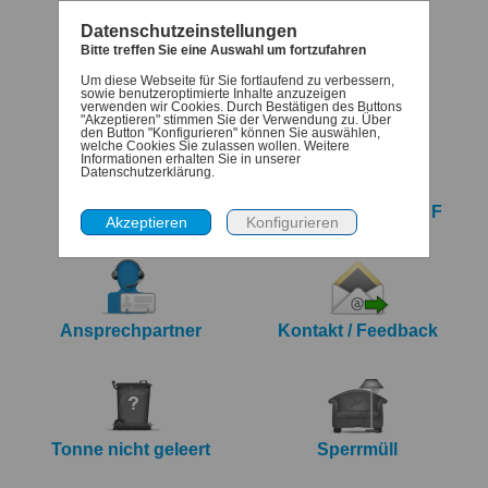
Datenschutzeinstellungen
Bitte treffen Sie eine Auswahl um fortzufahren
Um diese Webseite für Sie fortlaufend zu verbessern,
Termine
Denk-dran
sowie benutzeroptimierte Inhalte anzuzeigen
verwenden wir Cookies. Durch Bestätigen des Buttons
"Akzeptieren" stimmen Sie der Verwendung zu. Über
den Button "Konfigurieren" können Sie auswählen,
welche Cookies Sie zulassen wollen. Weitere
Informationen erhalten Sie in unserer
Datenschutzerklärung.
iCalendar Export
Jahreskalender PDF
Ansprechpartner
Kontakt / Feedback
Tonne nicht geleert
Sperrmüll