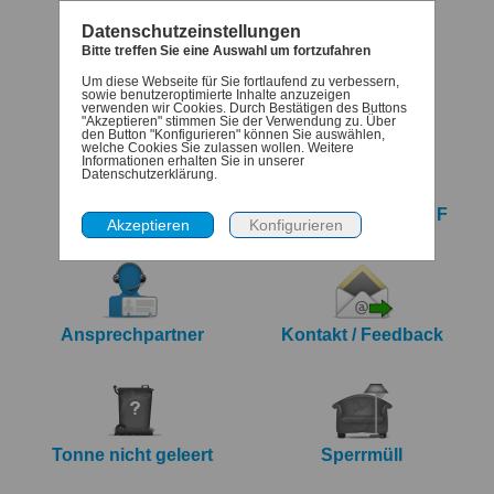
Datenschutzeinstellungen
Bitte treffen Sie eine Auswahl um fortzufahren
Um diese Webseite für Sie fortlaufend zu verbessern,
Termine
Denk-dran
sowie benutzeroptimierte Inhalte anzuzeigen
verwenden wir Cookies. Durch Bestätigen des Buttons
"Akzeptieren" stimmen Sie der Verwendung zu. Über
den Button "Konfigurieren" können Sie auswählen,
welche Cookies Sie zulassen wollen. Weitere
Informationen erhalten Sie in unserer
Datenschutzerklärung.
iCalendar Export
Jahreskalender PDF
Ansprechpartner
Kontakt / Feedback
Tonne nicht geleert
Sperrmüll