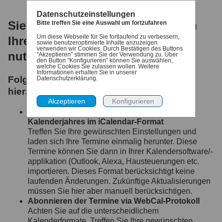
Datenschutzeinstellungen
Sie möchten Ihre Abfalltermine in
Bitte treffen Sie eine Auswahl um fortzufahren
Um diese Webseite für Sie fortlaufend zu verbessern,
Ihrem persönlichen Kalender
sowie benutzeroptimierte Inhalte anzuzeigen
verwenden wir Cookies. Durch Bestätigen des Buttons
nutzen?
"Akzeptieren" stimmen Sie der Verwendung zu. Über
den Button "Konfigurieren" können Sie auswählen,
welche Cookies Sie zulassen wollen. Weitere
Informationen erhalten Sie in unserer
Folgende Möglichkeiten bieten wir Ihnen
Datenschutzerklärung.
hierzu an:
Exportieren aller Termine des aktuellen
Kalenderjahres im iCalendar-Format
Treffen Sie Ihre gewünschten Einstellungen und
laden sich Ihre Termine einmalig herunter. Diese
Termine können Sie dann in Ihrer Kalendersoftware/-
applikation (Outlook, Alexa, Hausteuerungen etc.
importieren. Dieses Format berücksichtigt keine
laufenden Änderungen. Zukünftige Aktualisierungen
müssen Sie hier aber manuell berücksichtigen.
Abonnieren der Termine via WebCal-Protokoll
Achten Sie auf die unterscheidlichem
Kalenderformate. Treffen Sie Ihre gewünschten