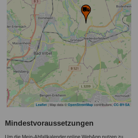
| Map data ©
contributors,
Leaflet
OpenStreetMap
CC-BY-SA
Mindestvoraussetzungen
Um die Mein-Abfallkalender.online WebApp nutzen zu