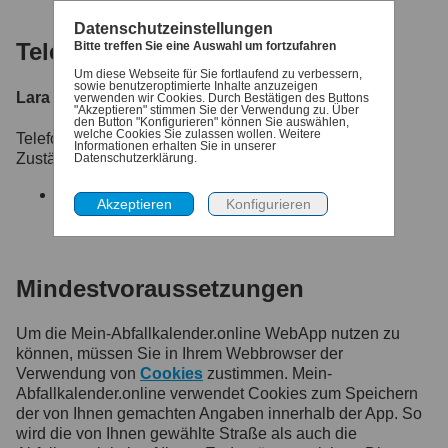
Datenschutzeinstellungen
Telefonische Ansprechpartner
Bitte treffen Sie eine Auswahl um fortzufahren
Um diese Webseite für Sie fortlaufend zu verbessern,
sowie benutzeroptimierte Inhalte anzuzeigen
Lara Wüstenhagen
verwenden wir Cookies. Durch Bestätigen des Buttons
"Akzeptieren" stimmen Sie der Verwendung zu. Über
den Button "Konfigurieren" können Sie auswählen,
welche Cookies Sie zulassen wollen. Weitere
Telefon:
06039-481-222
Informationen erhalten Sie in unserer
Zuständig für:
Datenschutzerklärung.
Tonne nicht geleert
Mindestvoraussetzungen
Um die Mein-Abfallkalender.online WebApp nutzen zu
können, müssen Sie in Ihrem Webbrowser der
Verwendung von
Cookies
zustimmen. Mein-
Abfallkalender.online verwendet Cookies zum Speichern
der von Ihnen gemachten Angaben innerhalb der App. So
wird die von Ihnen gewählte Straße als auch die